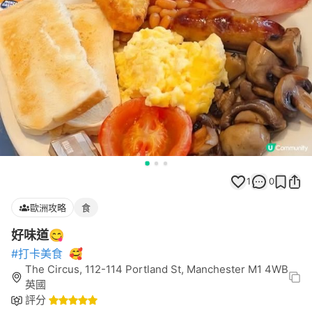
1
0
歐洲攻略
食
好味道😋
#打卡美食
🥰
The Circus, 112-114 Portland St, Manchester M1 4WB
英國
評分