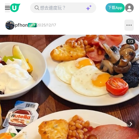
下載App
pfhon
2025/12/17
1
/
3
Next