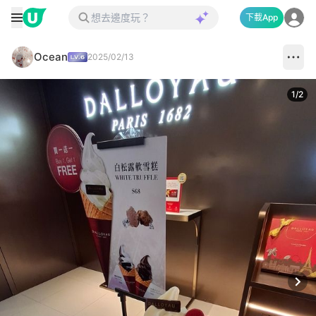
下載App
Ocean
2025/02/13
1
/
2
Next