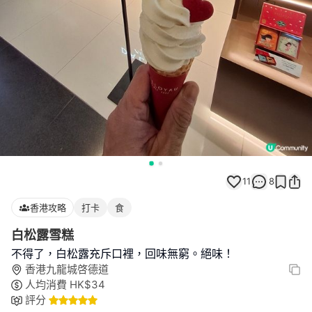
11
8
香港攻略
打卡
食
白松露雪糕
不得了，白松露充斥口裡，回味無窮。絕味！
香港九龍城啓德道
人均消費
HK$
34
評分