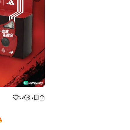
Next slide
58
3
