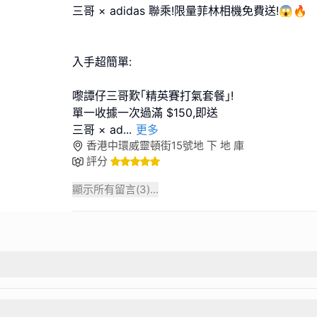
三哥 × adidas 聯乘!限量菲林相機免費送!😱🔥
入手超簡單:
嚟譚仔三哥歎｢精英賽打氣套餐｣!
單一收據一次過滿 $150,即送
三哥 × ad
...
更多
香港中環威靈頓街15號地 下 地 庫
評分
顯示所有留言(
3
)...