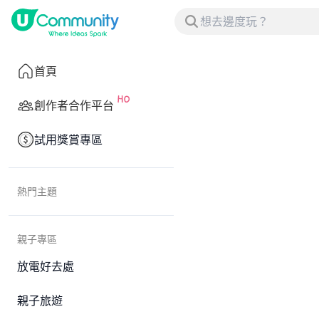
首頁
創作者合作平台
試用獎賞專區
熱門主題
親子專區
放電好去處
親子旅遊