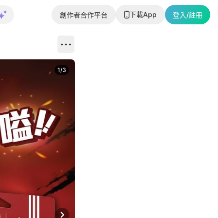
下載App
創作者合作平台
登入/註冊
1
/
3