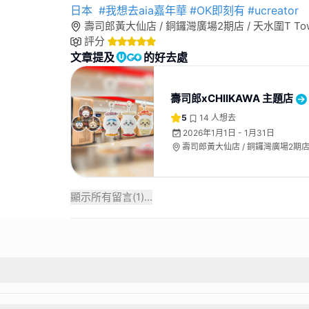
日本
#我想去aia嘉年華
#OK即刻有
#ucreator
壽司郎黃大仙店 / 銅鑼灣廣場2期店 / 天水圍T To
評分
文章提及
的好去處
壽司郎xCHIIKAWA 主題店
5
14
人想去
2026年1月1日 - 1月31日
壽司郎黃大仙店 / 銅鑼灣廣場2期店 
Town店
顯示所有留言(
1
)...