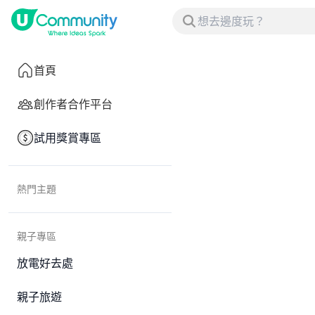
首頁
創作者合作平台
試用獎賞專區
熱門主題
親子專區
放電好去處
親子旅遊