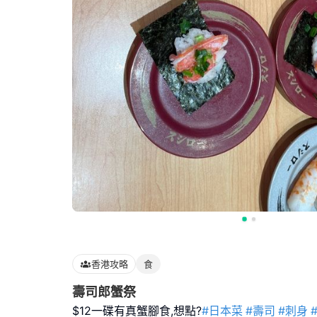
香港攻略
食
壽司郎蟹祭
$12一碟有真蟹腳食,想點?
#日本菜
#壽司
#刺身