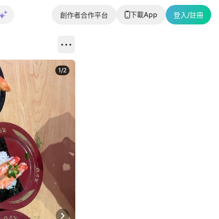
下載App
創作者合作平台
登入/註冊
1
/
2
即睇更多社