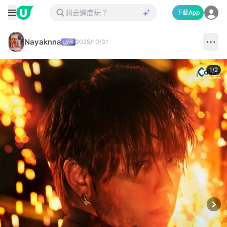
下載App
Nayaknna
2025/10/31
1
/
2
Next