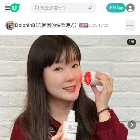
下載App
DolphinB(與囡囡的快樂時光）
2025/12/22
1
/
8
Next