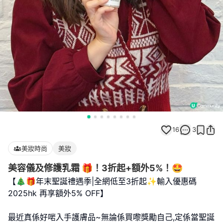
16
3
美妝時尚
美妝
美容儀及修護乳霜 🎁！3折起+額外5%！🤩
【🎄🎁年末聖誕禮遇季|全網低至3折起✨輸入優惠碼
2025hk 再享額外5% OFF】
最近真係好啱入手護膚品~無論係買嚟獎勵自己,定係當聖誕