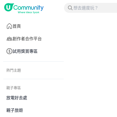
首頁
創作者合作平台
試用獎賞專區
熱門主題
親子專區
放電好去處
親子旅遊