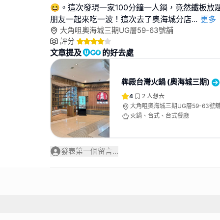
😆。這次發現一家100分鐘一人鍋，竟然鐵板放
朋友一起來吃一波！這次去了奧海城分店
...
更多
大角咀奧海城三期UG層59-63號舖
評分
文章提及
的好去處
犇殿台灣火鍋 (奧海城三期)
4
2
人想去
大角咀奧海城三期UG層59-63號
火鍋、台式、台式餐廳
發表第一個留言...