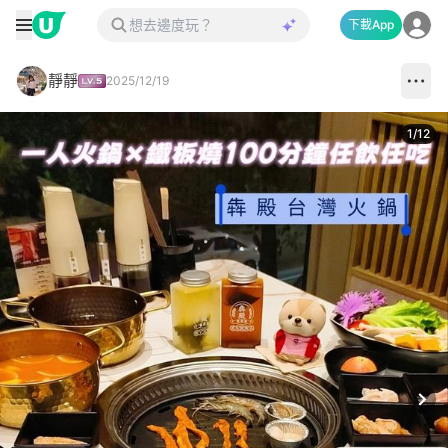
下載App
靜靜
2025/12/19
1
/
12
Next