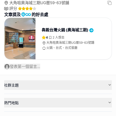
大角咀奧海城三期UG層59-63號舖
評分
文章提及
的好去處
犇殿台灣火鍋 (奧海城三期)
4
2
人想去
大角咀奧海城三期UG層59-63號舖
火鍋、台式、台式餐廳
發表第一個留言...
社群主題
熱門地點