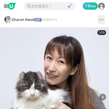
下載App
Sharon Kwok
2026/01/12
1
/
10
Next