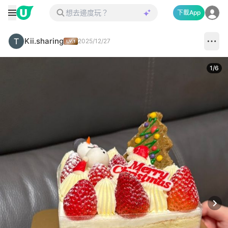
下載App
Kii.sharing
2025/12/27
1
/
6
Next