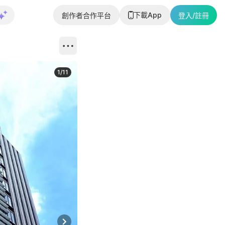
下載App
創作者合作平台
登入/註冊
1
/
11