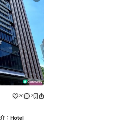
Next slide
20
2
：Hotel