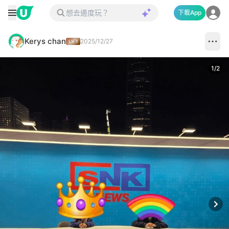
下載App
Kerys chan
2025/12/27
1
/
2
Next