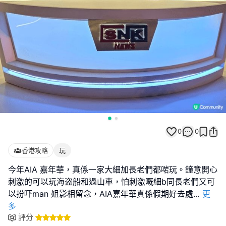
0
0
香港攻略
玩
今年AIA 嘉年華，真係一家大細加長老們都啱玩。鐘意開心
刺激的可以玩海盗船和過山車，怕刺激嘅細b同長老們又可
以扮吓man 姐影相留念，AIA嘉年華真係假期好去處
...
更
多
評分