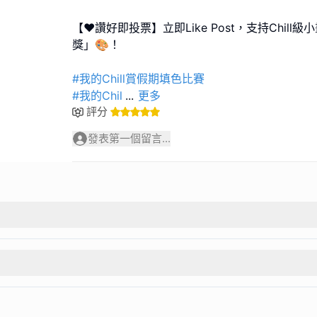
【❤️讚好即投票】立即Like Post，支持Chil
獎」🎨！
#我的Chill賞假期填色比賽
#我的Chil
...
更多
評分
發表第一個留言...