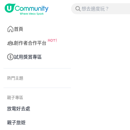
首頁
創作者合作平台
試用獎賞專區
熱門主題
親子專區
放電好去處
親子旅遊