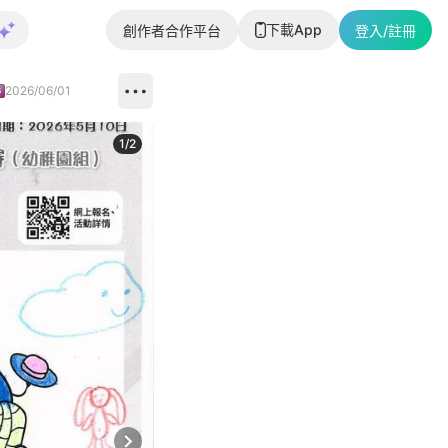
下載App
創作者合作平台
登入/註冊
2026/06/01
1
/
2
即睇更多社