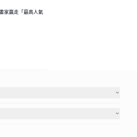
l級小畫家贏走「最高人氣