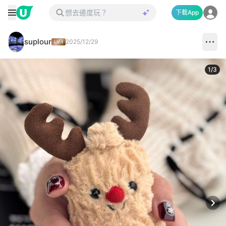
下載App
suplour
2025/12/29
1
/
3
Next