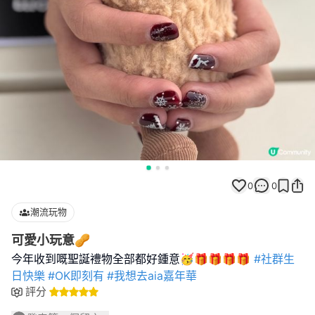
0
0
潮流玩物
可愛小玩意🥜
今年收到嘅聖誕禮物全部都好鍾意🥳🎁🎁🎁🎁
#社群生
日快樂
#OK即刻有
#我想去aia嘉年華
評分