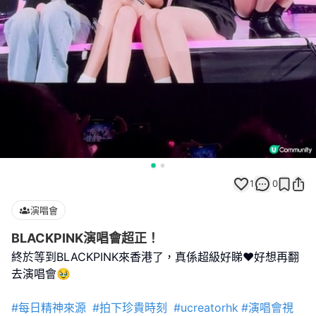
1
0
演唱會
BLACKPINK演唱會超正！
終於等到BLACKPINK來香港了，真係超級好睇❤️好想再翻
去演唱會🥹
#每日精神來源
#拍下珍貴時刻
#ucreatorhk
#演唱會視