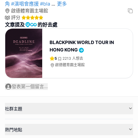
角
#演唱會應援
#bla
...
更多
啟德體育園主場館
評分
文章提及
的好去處
BLACKPINK WORLD TOUR IN
HONG KONG
5
2213
人想去
啟德體育園主場館
發表第一個留言...
社群主題
熱門地點