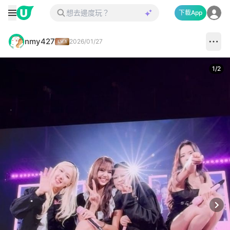
下載App
nmy427
2026/01/27
1
/
2
Next