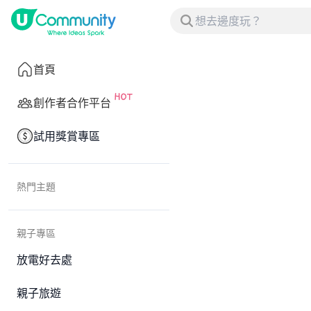
首頁
創作者合作平台
試用獎賞專區
熱門主題
親子專區
放電好去處
親子旅遊