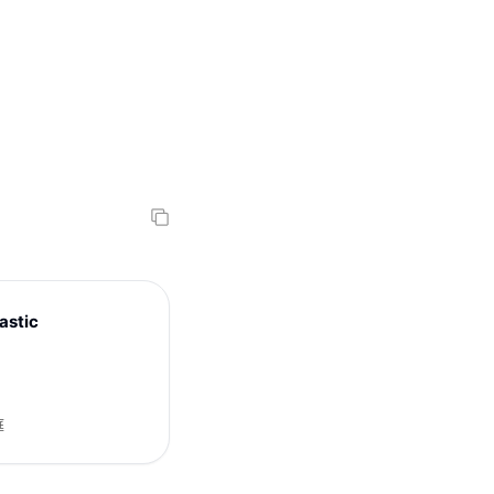
astic
庭