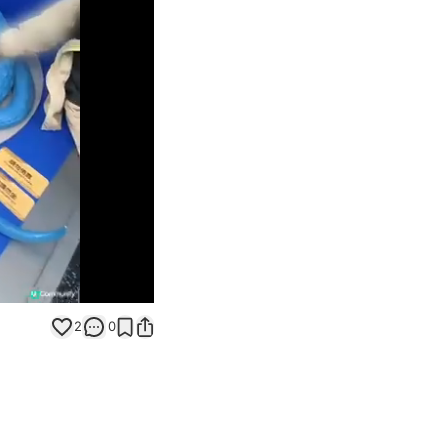
Unmute
2
0