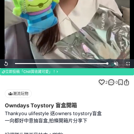
Loaded
:
Replay
Unmute
Full
100.00%
立即投稿「Chill賞收藏可愛」！
2
0
潮流玩物
Owndays Toystory 盲盒開箱
Thankyou ulifestyle 送owners toystory盲盒
一向都好中意抽盲盒,拍條開箱片分享下