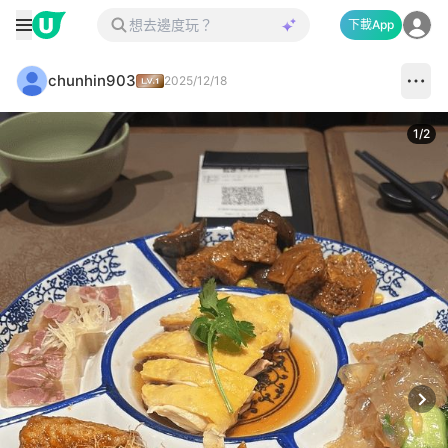
下載App
chunhin903
2025/12/18
1
/
2
Next