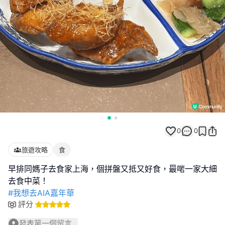
0
0
旅遊攻略
食
早排同媽子去食家上海，個拼盤又抵又好食，最啱一家大細
#我想去AIA嘉年華
評分
發表第一個留言...