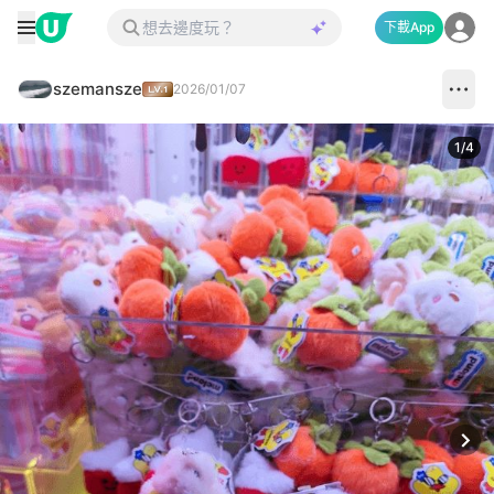
下載App
szemansze
2026/01/07
1
/
4
Next