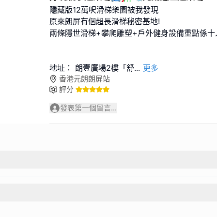
隱藏版12萬呎滑梯樂園被我發現
原來朗屏有個超長滑梯秘密基地!
兩條隱世滑梯+攀爬雕塑+戶外健身設備重點係十人
地址： 朗壹廣場2樓「舒
...
更多
香港元朗朗屏站
評分
發表第一個留言...