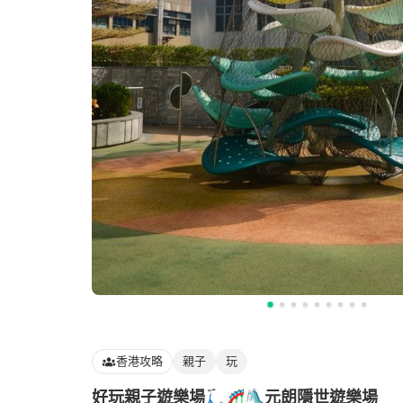
香港攻略
親子
玩
好玩親子遊樂場🛴🎢🛝元朗隱世遊樂場