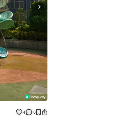
Next slide
4
0