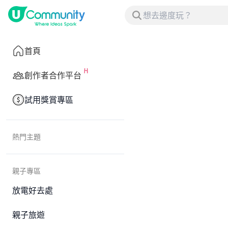
首頁
創作者合作平台
試用獎賞專區
熱門主題
親子專區
放電好去處
親子旅遊