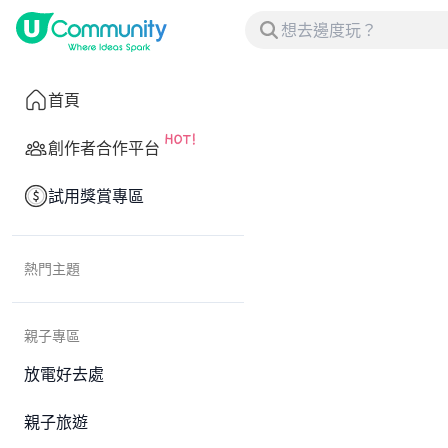
首頁
創作者合作平台
試用獎賞專區
熱門主題
親子專區
放電好去處
親子旅遊