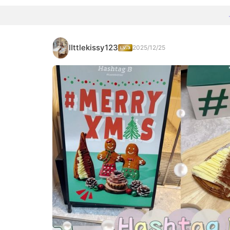
lIttlekissy123
2025/12/25