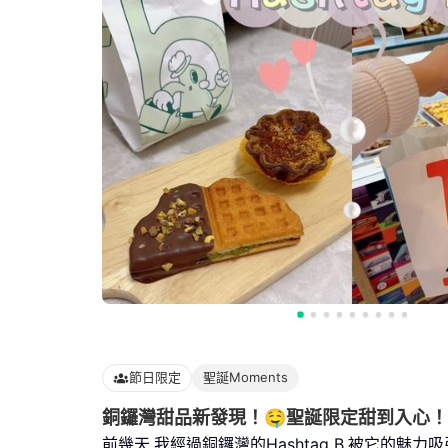
節日限定
聖誕Moments
銅鑼灣甜品新發現！🤤聖誕限定甜到入心！
前幾天,我經過銅鑼灣的Hashtag B,被它的魅力