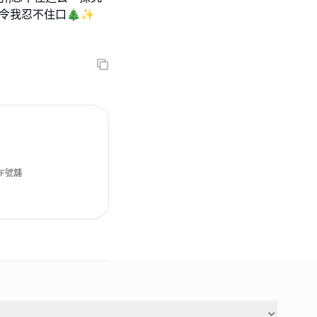
令我忍不住口🎄✨
F號舖