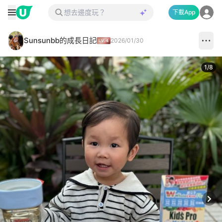
下載App
Sunsunbb的成長日記
2026/01/30
1
/
8
Next