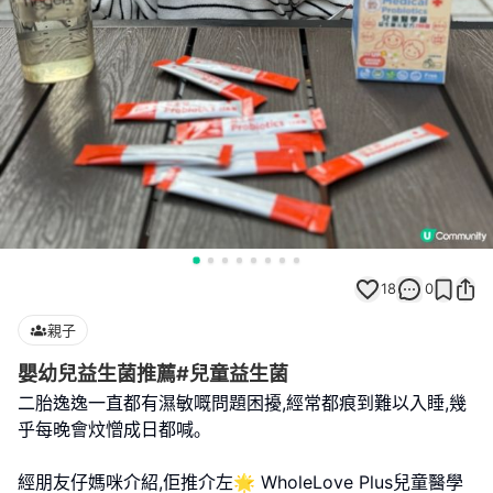
18
0
親子
嬰幼兒益生菌推薦#兒童益生菌
二胎逸逸一直都有濕敏嘅問題困擾,經常都痕到難以入睡,幾
乎每晚會炆憎成日都喊｡
經朋友仔媽咪介紹,佢推介左🌟 WholeLove Plus兒童醫學