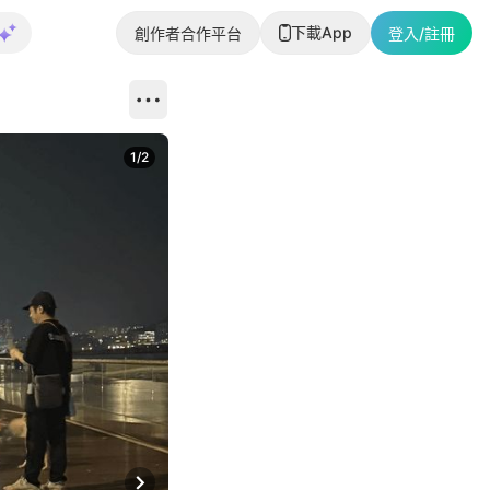
下載App
創作者合作平台
登入/註冊
1
/
2
即睇更多社