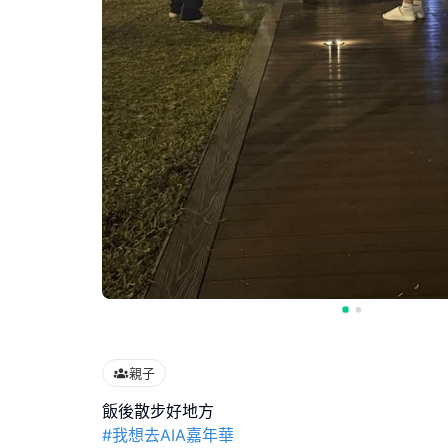
親子
#我想去AIA嘉年華