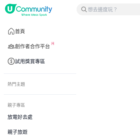
首頁
創作者合作平台
試用獎賞專區
熱門主題
親子專區
放電好去處
親子旅遊