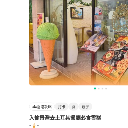
香港攻略
打卡
食
親子
入愉景灣去土耳其餐廳必食雪糕
-🍦-