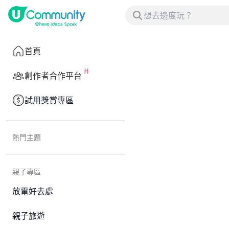
首頁
創作者合作平台
試用獎賞專區
熱門主題
親子專區
放電好去處
親子旅遊