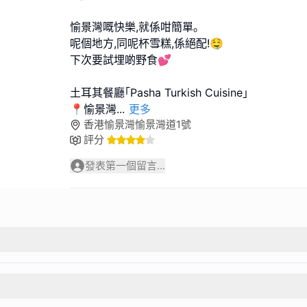
愉景灣嘅快樂,就係咁簡單｡
呢個地方,同呢杯雪糕,係絕配!🤤
下次要試埋啲野食💕
土耳其餐廳｢Pasha Turkish Cuisine｣
📍愉景灣
...
更多
香港愉景灣愉景灣道1號
評分
發表第一個留言...