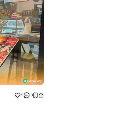
Next slide
5
0