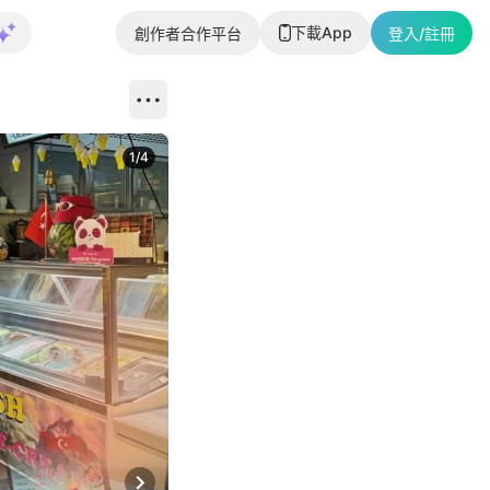
下載App
創作者合作平台
登入/註冊
1
/
4