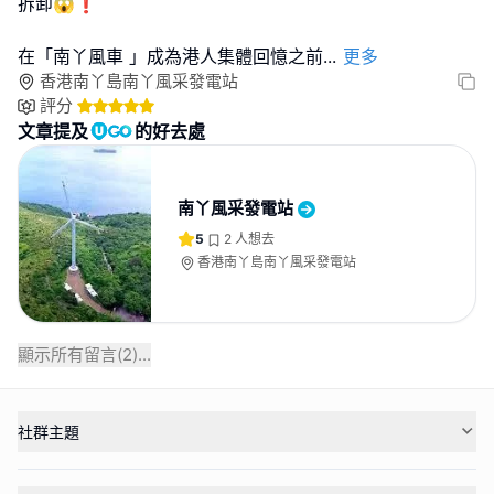
拆卸😱❗️
在「南丫風車 」成為港人集體回憶之前
...
更多
香港南丫島南丫風采發電站
評分
文章提及
的好去處
南丫風采發電站
5
2
人想去
香港南丫島南丫風采發電站
顯示所有留言(
2
)...
社群主題