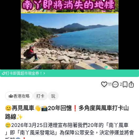
Loaded
:
Unmute
100.00%
打卡即賞超市現金券！
11
2
香港攻略
打卡
玩
😊再見風車👋📸20年回憶❗️多角度與風車打卡山
路線✨️
🥲2026年3月25日港燈宣布陪著我們20年的「南丫風車
」即「南丫風采發電站」為保障公眾安全，決定停運並將會