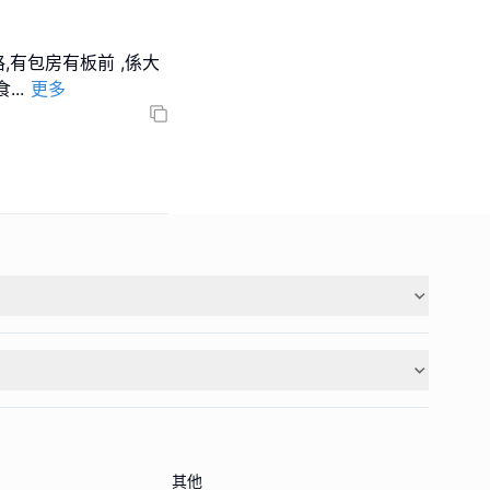
,有包房有板前 ,係大
食
...
更多
其他