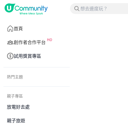
首頁
創作者合作平台
試用獎賞專區
熱門主題
親子專區
放電好去處
親子旅遊