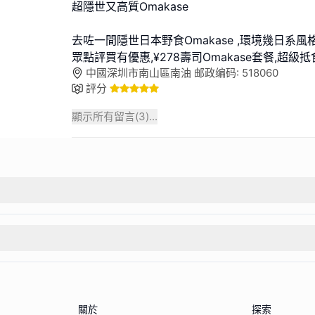
超隱世又高質Omakase
去咗一間隱世日本野食Omakase ,環境幾日系風格
眾點評買有優惠,¥278壽司Omakase套餐,超級抵
中國深圳市南山區南油 邮政编码: 518060
評分
顯示所有留言(
3
)...
關於
探索