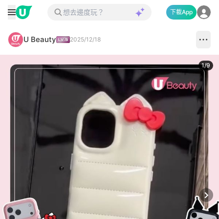
下載App
U Beauty
2025/12/18
1
/
9
Next