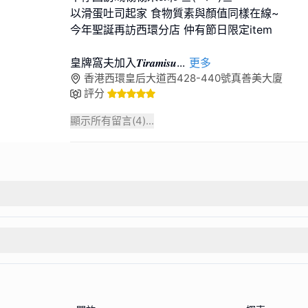
以滑蛋吐司起家 食物質素與顏值同樣在線~
今年聖誕再訪西環分店 仲有節日限定item
皇牌窩夫加入𝑻𝒊𝒓𝒂𝒎𝒊𝒔𝒖
...
更多
香港西環皇后大道西428-440號真善美大廈
評分
顯示所有留言(
4
)...