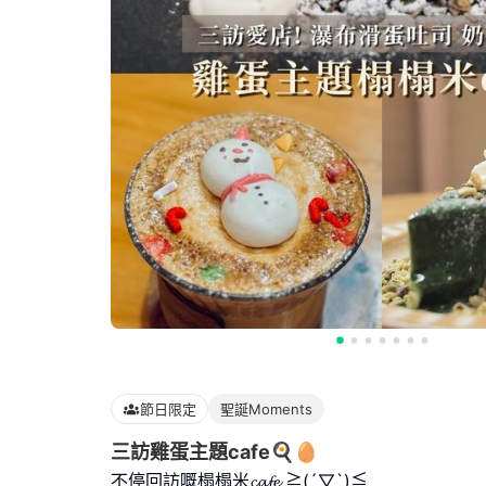
節日限定
聖誕Moments
三訪雞蛋主題cafe🍳🥚
不停回訪嘅榻榻米𝓬𝓪𝓯𝓮 ≧(´▽`)≦