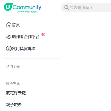
首頁
創作者合作平台
試用獎賞專區
熱門主題
親子專區
放電好去處
親子旅遊