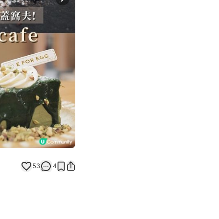
Next slide
53
4