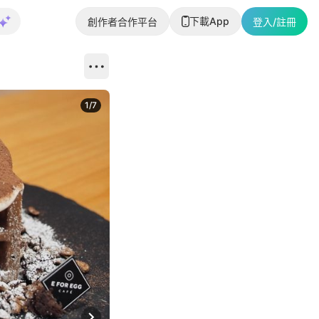
下載App
創作者合作平台
登入/註冊
1
/
7