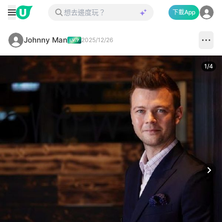
下載App
Johnny Man
2025/12/26
1
/
4
Next