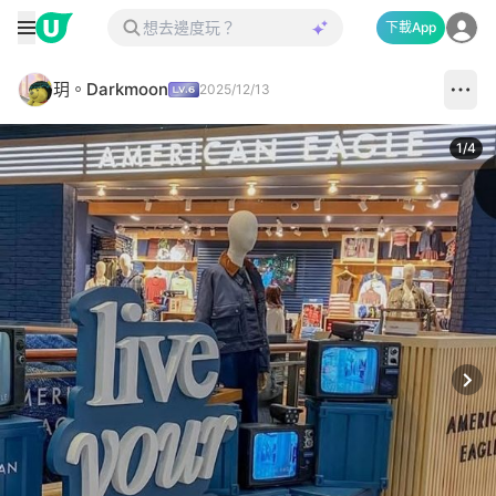
下載App
玥。Darkmoon
2025/12/13
1
/
4
Next