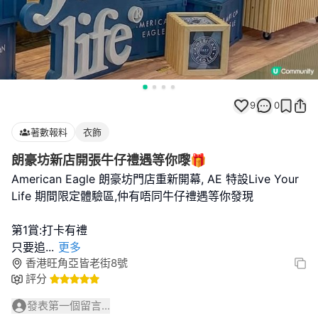
9
0
著數報料
衣飾
朗豪坊新店開張牛仔禮遇等你嚟🎁
American Eagle 朗豪坊門店重新開幕, AE 特設Live Your
Life 期間限定體驗區,仲有唔同牛仔禮遇等你發現
第1賞:打卡有禮
只要追
...
更多
香港旺角亞皆老街8號
評分
發表第一個留言...