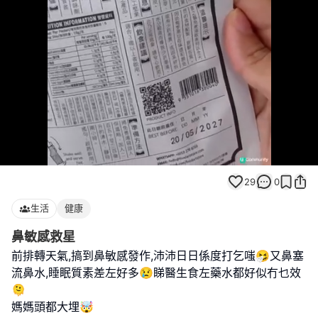
Loaded
:
Unmute
100.00%
29
0
生活
健康
鼻敏感救星
前排轉天氣,搞到鼻敏感發作,沛沛日日係度打乞嗤🤧又鼻塞
流鼻水,睡眠質素差左好多😢睇醫生食左藥水都好似冇乜效
🫠
媽媽頭都大埋🤯