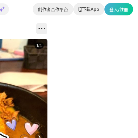
下載App
創作者合作平台
登入/註冊
1
/
4