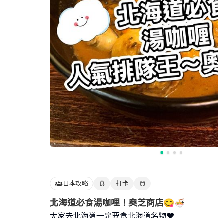
日本攻略
食
打卡
買
北海道必食湯咖哩！奧芝商店😋🍜
大家去北海道一定要食北海道名物❤️