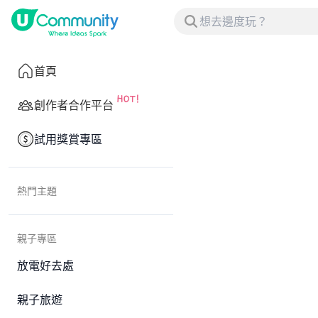
首頁
創作者合作平台
試用獎賞專區
熱門主題
親子專區
放電好去處
親子旅遊