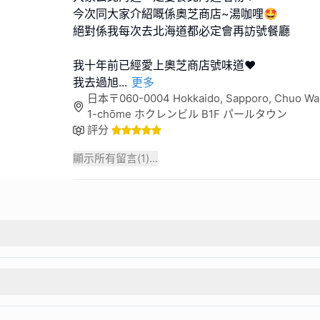
今次同大家介紹嘅係奧芝商店~湯咖哩🤩
絕對係我每次去北海道都必定會再訪號餐廳
我十年前已經愛上奧芝商店號味道❤️
我去過旭
...
更多
日本〒060-0004 Hokkaido, Sapporo, Chuo Ward,
1-chōme ホクレンビル B1F パールタウン
評分
顯示所有留言(
1
)...