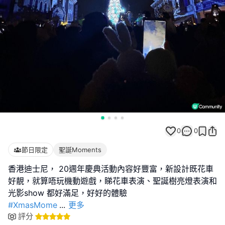
0
0
節日限定
聖誕Moments
香港迪士尼， 20週年慶典活動內容好豐富，新設計既花車
好靚，就算唔玩機動遊戲，睇花車表演、聖誕樹亮燈表演和
#XmasMome
...
更多
評分