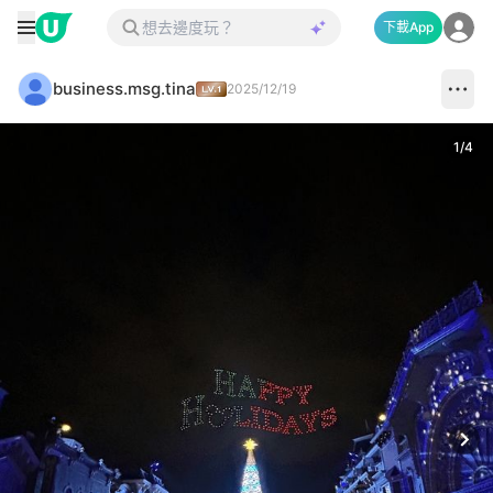
下載App
business.msg.tina
2025/12/19
1
/
4
Next