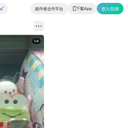
下載App
創作者合作平台
登入/註冊
1
/
4