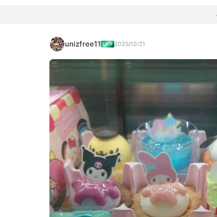
unizfree11
2025/10/21