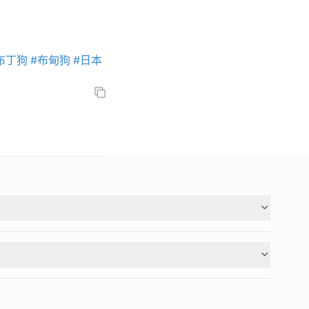
布丁狗
#布甸狗
#日本