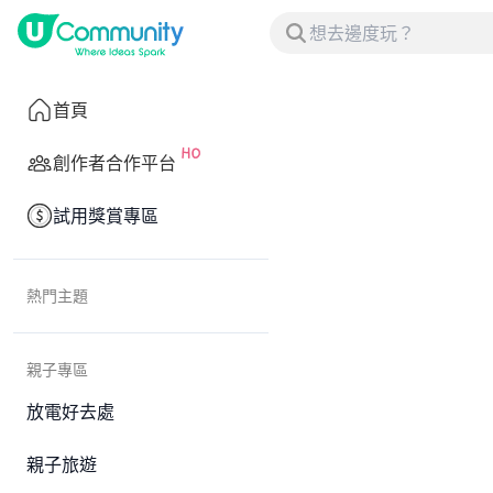
首頁
創作者合作平台
試用獎賞專區
熱門主題
親子專區
放電好去處
親子旅遊