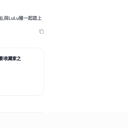
,與LuLu豬一起踏上
誕光影收藏家之