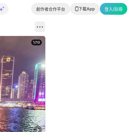
下載App
創作者合作平台
登入/註冊
1
/
10