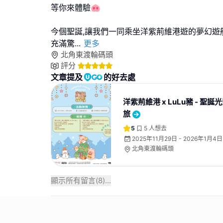
等你來體驗🐽
今個聖誕,讓我們一同乘坐洋紫荊維港遊的夢幻遊船
充滿驚
...
更多
北角東渡輪碼頭
評分
文章提及
的好去處
洋紫荊維港 x LuLu豬 - 聖
旅
5
5
人想去
2025年11月29日 - 2026年1月4日
北角東渡輪碼頭
顯示所有留言(
8
)...