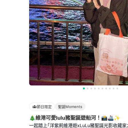
節日限定
聖誕Moments
🎄維港可愛lulu豬聖誕遊船河！📸🚢✨
一起踏上｢洋紫荊維港遊xLuLu豬聖誕光影收藏家