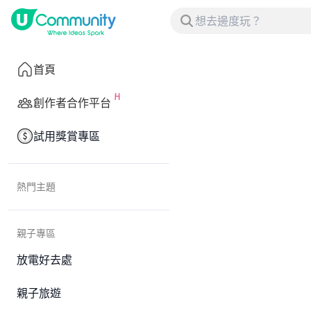
首頁
創作者合作平台
試用獎賞專區
熱門主題
親子專區
放電好去處
親子旅遊