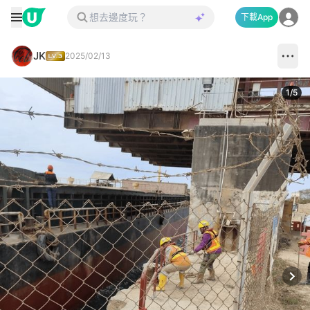
下載App
JK
2025/02/13
1
/
5
Next