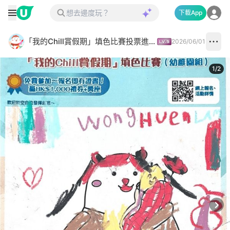
下載App
「我的Chill賞假期」填色比賽投票進行中✅
2026/06/01
1
/
2
Next