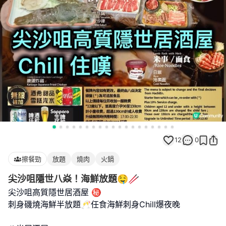
12
0
擦餐勁
放題
燒肉
火鍋
尖沙咀隱世八焱！海鮮放題🤤🥢
尖沙咀高質隱世居酒屋 ㊙️
刺身磯燒海鮮半放題🥂任食海鮮刺身Chill爆夜晚