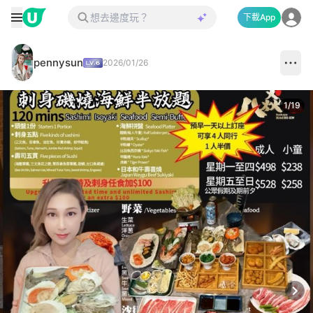
下載App
pennysun
2026/01/26
1
/
19
Next