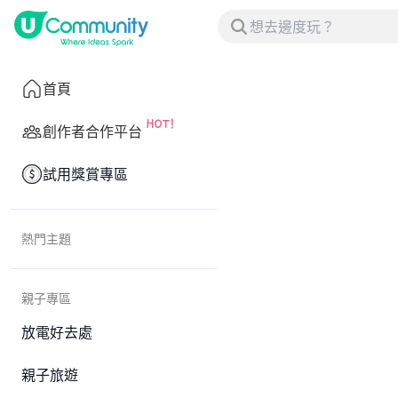
首頁
創作者合作平台
試用獎賞專區
熱門主題
親子專區
放電好去處
親子旅遊