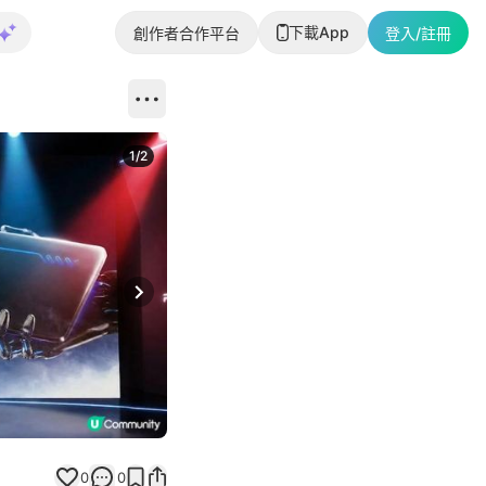
下載App
創作者合作平台
登入/註冊
1
/
2
即睇更多社
Next slide
返回帖文
0
0