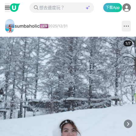
下載App
sumbaholic
2025/12/31
1
/
7
Next