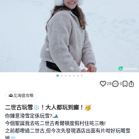
28
0
北海道攻略
二世古玩雪❄️！大人都玩到癲！🥳
你鐘意滑雪定係玩雪?🎿
今個聖誕我去咗二世古希爾頓度假村住咗三晚!
之前都嚟過二世古,但今次先發現酒店出面有片咁好玩嘅雪
地❄️