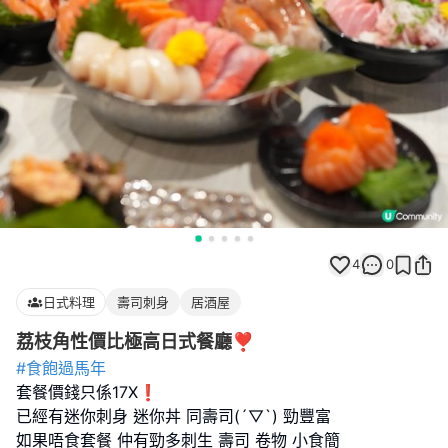
4
0
日式料理
壽司刺身
居酒屋
荔枝角性價比極高日式餐廳❣️
#食飽過馬年
套餐價錢只係17X❗️
已經有迷你刺身 迷你丼 同壽司(´▽`) 勁豐富
如果唔食套餐 仲有勁多刺生 壽司 卷物 小食簡