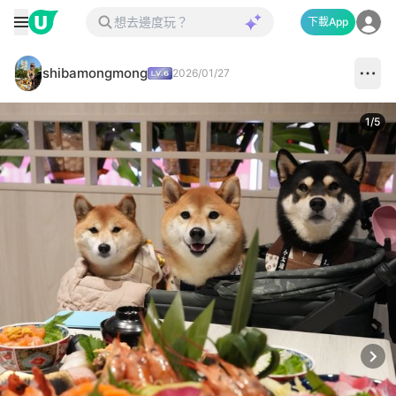
下載App
shibamongmong
2026/01/27
1
/
5
Next