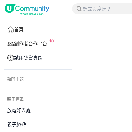
首頁
創作者合作平台
試用獎賞專區
熱門主題
親子專區
放電好去處
親子旅遊