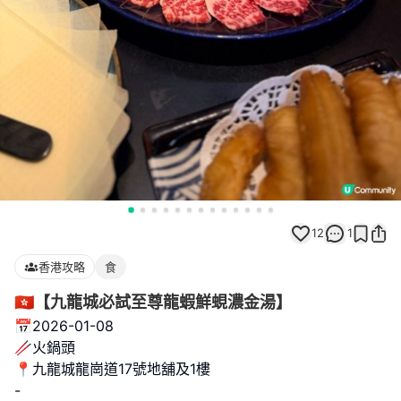
12
1
香港攻略
食
🇭🇰【九龍城必試至尊龍蝦鮮蜆濃金湯】
📅2026-01-08
🥢火鍋頭
📍九龍城龍崗道17號地舖及1樓
-