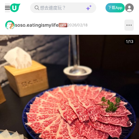
下載App
soso.eatingismylife
2026/02/18
1
/
13
Next