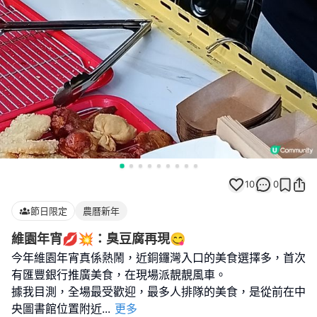
10
0
節日限定
農曆新年
維園年宵💋💥：臭豆腐再現😋
今年維園年宵真係熱鬧，近銅鑼灣入口的美食選擇多，首次
有匯豐銀行推廣美食，在現場派靚靚風車。
據我目測，全場最受歡迎，最多人排隊的美食，是從前在中
央圖書館位置附近
...
更多