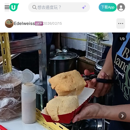
下載App
Edelweiss
2026/02/15
1
/
9
Next