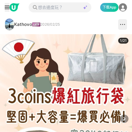
下載App
Kathovo
2026/02/25
1
/
21
Next