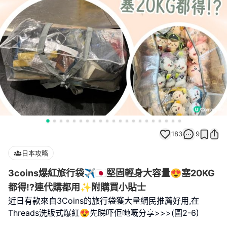
183
9
日本攻略
3coins爆紅旅行袋✈️🇯🇵堅固輕身大容量😍塞20KG
都得⁉️連代購都用✨附購買小貼士
近日有款來自3Coins的旅行袋獲大量網民推薦好用,在
Threads洗版式爆紅😍先睇吓佢哋嘅分享>>>(圖2-6)