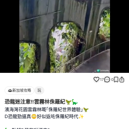
Loaded
:
Unmute
100.00%
17
0
新加坡攻略
玩
恐龍迷注意‼️雲霧林侏羅紀🦖🦕
濱海灣花園雲霧林嘅｢侏羅紀世界體驗｣🦖
D恐龍勁逼真😳好似返咗侏羅紀時代✨