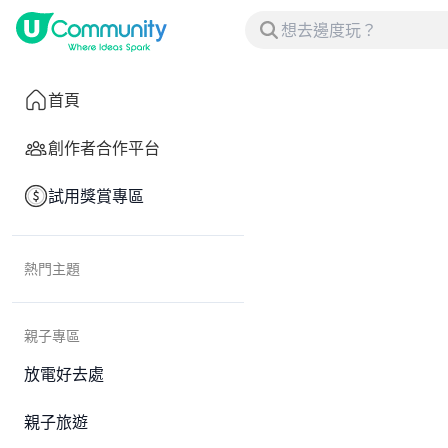
首頁
創作者合作平台
試用獎賞專區
熱門主題
親子專區
放電好去處
親子旅遊