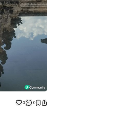
Next slide
0
0