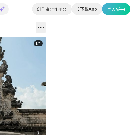
下載App
創作者合作平台
登入/註冊
1
/
4