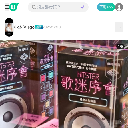
下載App
小沐 Virgo
2025/12/10
1
/
5
Next