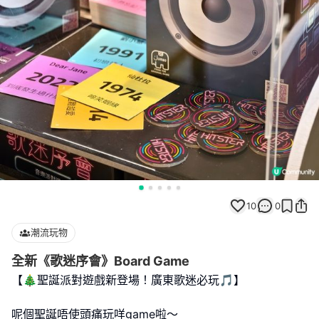
10
0
潮流玩物
全新《歌迷序會》Board Game
【🎄聖誕派對遊戲新登場！廣東歌迷必玩🎵】
呢個聖誕唔使頭痛玩咩game啦～