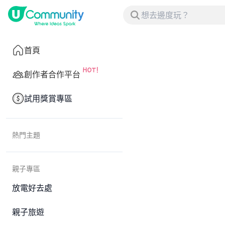
首頁
創作者合作平台
試用獎賞專區
熱門主題
親子專區
放電好去處
親子旅遊